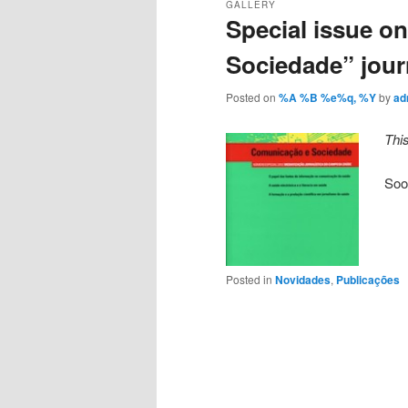
GALLERY
Special issue o
Sociedade” jour
Posted on
%A %B %e%q, %Y
by
ad
Thi
Soo
Posted in
Novidades
,
Publicações