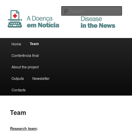
Sear
A Doença em Notícia
Main menu
Team
Home
Skip to primary content
Skip to secondary content
Conferência final
About the project
Outputs
Newsletter
Contacts
Team
Research team
: