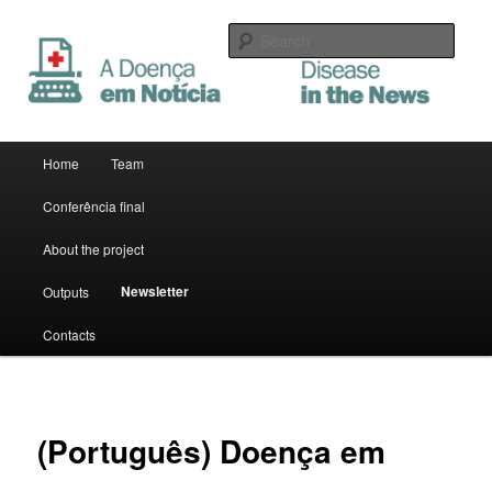
Sear
A Doença em Notícia
Main menu
Home
Team
Skip to primary content
Skip to secondary content
Conferência final
About the project
Newsletter
Outputs
Contacts
(Português) Doença em