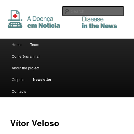
Sear
A Doença em Notícia
Main menu
Home
Team
Skip to primary content
Skip to secondary content
Conferência final
About the project
Newsletter
Outputs
Contacts
Vítor Veloso