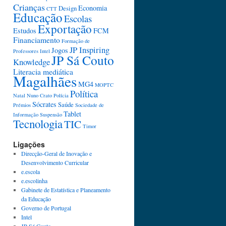
Crianças
Economia
Design
CTT
Educação
Escolas
Exportação
Estudos
FCM
Financiamento
Formação de
JP Inspiring
Jogos
Professores
Intel
JP Sá Couto
Knowledge
Literacia mediática
Magalhães
MG4
MOPTC
Política
Natal
Nuno Crato
Polícia
Sócrates
Saúde
Prémios
Sociedade de
Tablet
Informação
Suspensão
Tecnologia
TIC
Timor
Ligações
Direcção-Geral de Inovação e
Desenvolvimento Curricular
e.escola
e.escolinha
Gabinete de Estatística e Planeamento
da Educação
Governo de Portugal
Intel