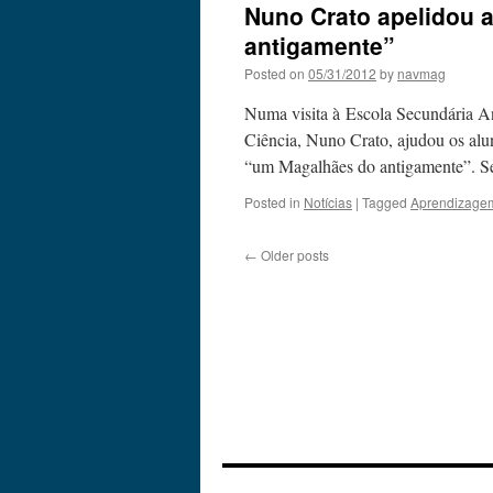
Nuno Crato apelidou 
antigamente”
Posted on
05/31/2012
by
navmag
Numa visita à Escola Secundária An
Ciência, Nuno Crato, ajudou os alun
“um Magalhães do antigamente”. 
Posted in
Notícias
|
Tagged
Aprendizage
←
Older posts