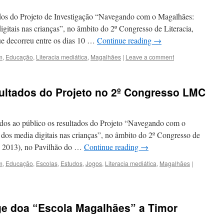
ados do Projeto de Investigação “Navegando com o Magalhães:
gitais nas crianças”, no âmbito do 2º Congresso de Literacia,
e decorreu entre os dias 10 …
Continue reading
→
m
,
Educação
,
Literacia mediática
,
Magalhães
|
Leave a comment
ultados do Projeto no 2º Congresso LMC
ados ao público os resultados do Projeto “Navegando com o
dos media digitais nas crianças”, no âmbito do 2º Congresso de
C 2013), no Pavilhão do …
Continue reading
→
m
,
Educação
,
Escolas
,
Estudos
,
Jogos
,
Literacia mediática
,
Magalhães
|
ge doa “Escola Magalhães” a Timor