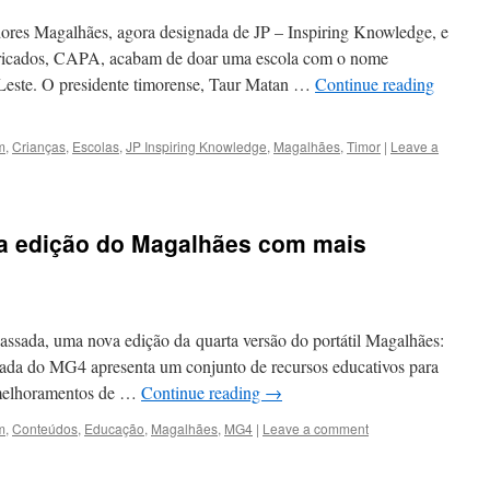
res Magalhães, agora designada de JP – Inspiring Knowledge, e
bricados, CAPA, acabam de doar uma escola com o nome
-Leste. O presidente timorense, Taur Matan …
Continue reading
m
,
Crianças
,
Escolas
,
JP Inspiring Knowledge
,
Magalhães
,
Timor
|
Leave a
va edição do Magalhães com mais
ssada, uma nova edição da quarta versão do portátil Magalhães:
tada do MG4 apresenta um conjunto de recursos educativos para
s melhoramentos de …
Continue reading
→
m
,
Conteúdos
,
Educação
,
Magalhães
,
MG4
|
Leave a comment