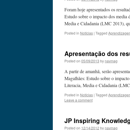
Foram hoje apresentados os result
Estudo sobre o impacto dos media di
Media e Cidadania (LMC 2013), qu
Posted in
Notícias
|
Tagged
Aprendizage
Apresentação dos res
Posted on
05/09/2013
by
navmag
A partir de amanhã, serão apresent
Magalhães: Estudo sobre o impacto 
Literacia, Media e Cidadania (LM
Posted in
Notícias
|
Tagged
Aprendizage
Leave a comment
JP Inspiring Knowled
Posted on
12/14/2012
by
navmag