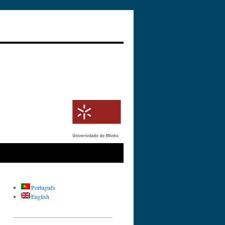
Português
English
_________________________________
__