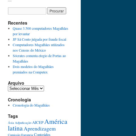
Recentes
Quase 3.500 computadores Magalhães
por levantar
JP Sá Couto julgada por fraude fiscal
Computadores Magalhães utilizados
nos Census do México
Sócrates comenta elogio de Portas ao
Magalhães
Dois modelos do Magalhães
premiados na Computex
Arquivo
Cronologia
Cronologia do Magalhães
Tags
América
AICEP
Ásia
Adjudicação
latina
Aprendizagem
Conteúdos
Comissão Europeia