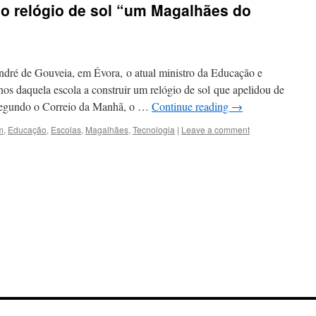
ao relógio de sol “um Magalhães do
dré de Gouveia, em Évora, o atual ministro da Educação e
os daquela escola a construir um relógio de sol que apelidou de
Segundo o Correio da Manhã, o …
Continue reading
→
m
,
Educação
,
Escolas
,
Magalhães
,
Tecnologia
|
Leave a comment