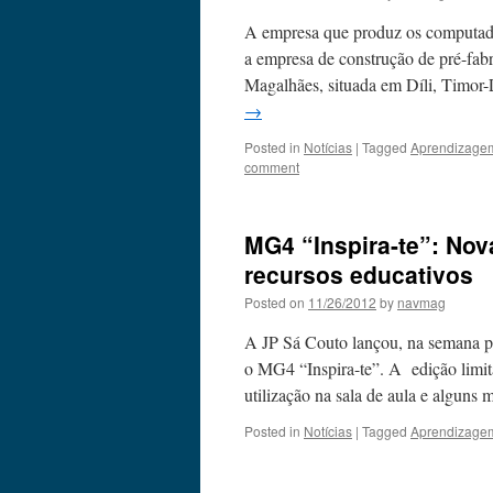
A empresa que produz os computado
a empresa de construção de pré-fa
Magalhães, situada em Díli, Timor
→
Posted in
Notícias
|
Tagged
Aprendizage
comment
MG4 “Inspira-te”: No
recursos educativos
Posted on
11/26/2012
by
navmag
A JP Sá Couto lançou, na semana pa
o MG4 “Inspira-te”. A edição limi
utilização na sala de aula e algun
Posted in
Notícias
|
Tagged
Aprendizage