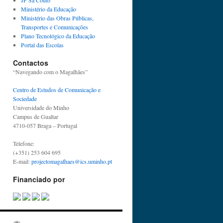
JP Sá Couto
Ministério da Educação
Ministério das Obras Públicas,
Transportes e Comunicações
Plano Tecnológico da Educação
Portal das Escolas
Contactos
“Navegando com o Magalhães”
Centro de Estudos de Comunicação e
Sociedade
Universidade do Minho
Campus de Gualtar
4710-057 Braga – Portugal
Telefone:
(+351) 253 604 695
E-mail:
projectomagalhaes@ics.uminho.pt
Financiado por