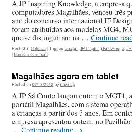
A JP Inspiring Knowledge, a empresa q
computadores Magalhães, venceu três p
ano do concurso internacional IF Desi
foram atribuídos aos modelos MG4, M
que se distinguiram na …
Continue rea
Posted in
Notícias
|
Tagged
Design
,
JP Inspiring Knowledge
,
JP
|
Leave a comment
Magalhães agora em tablet
Posted on
07/18/2012
by
navmag
A JP Sá Couto lançou ontem o MGT1, a 
portátil Magalhães, com sistema operat
a crianças a partir dos 3 anos. Em confe
empresa apresentou ontem, no Pavilhão 
…
Continue reading
→