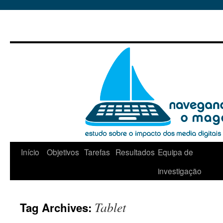
Início
Objetivos
Tarefas
Resultados
Equipa de
Skip
investigação
to
content
Tablet
Tag Archives: