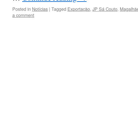
Posted in
Notícias
|
Tagged
Exportação
,
JP Sá Couto
,
Magalhã
a comment