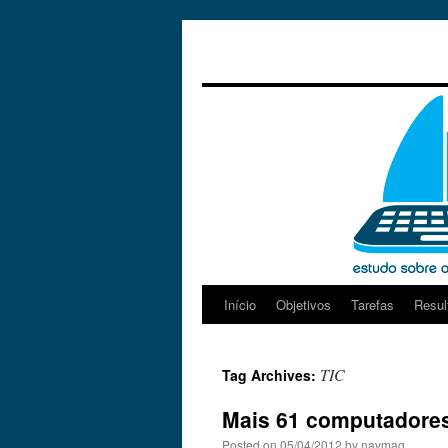
Início
Objetivos
Tarefas
Resul
Skip
to
TIC
Tag Archives:
content
Mais 61 computadores
Posted on
05/04/2012
by
navmag