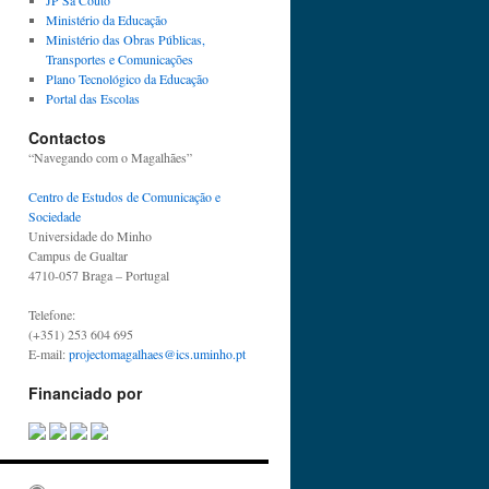
JP Sá Couto
Ministério da Educação
Ministério das Obras Públicas,
Transportes e Comunicações
Plano Tecnológico da Educação
Portal das Escolas
Contactos
“Navegando com o Magalhães”
Centro de Estudos de Comunicação e
Sociedade
Universidade do Minho
Campus de Gualtar
4710-057 Braga – Portugal
Telefone:
(+351) 253 604 695
E-mail:
projectomagalhaes@ics.uminho.pt
Financiado por