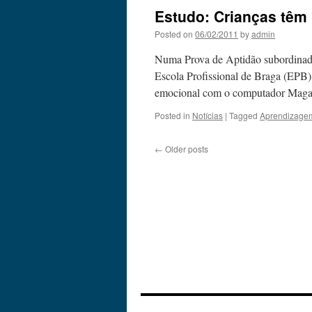
Estudo: Crianças têm
Posted on
06/02/2011
by
admin
Numa Prova de Aptidão subordinada
Escola Profissional de Braga (EPB)
emocional com o computador Magal
Posted in
Notícias
|
Tagged
Aprendizage
←
Older posts