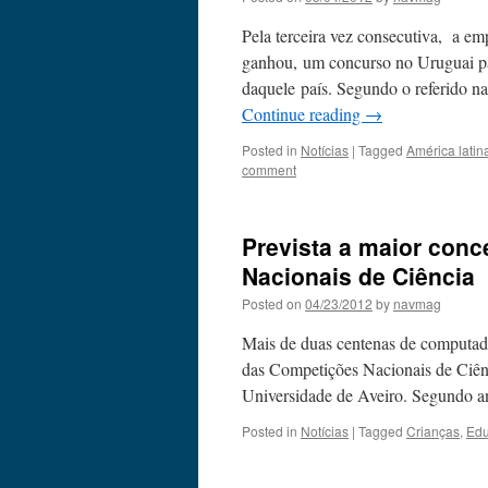
Pela terceira vez consecutiva, a e
ganhou, um concurso no Uruguai par
daquele país. Segundo o referido n
Continue reading
→
Posted in
Notícias
|
Tagged
América latin
comment
Prevista a maior con
Nacionais de Ciência
Posted on
04/23/2012
by
navmag
Mais de duas centenas de computado
das Competições Nacionais de Ciênc
Universidade de Aveiro. Segundo 
Posted in
Notícias
|
Tagged
Crianças
,
Ed