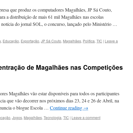
mpresa que produz os computadores Magalhães, JP Sá Couto,
a a distribuição de mais 61 mil Magalhães nas escolas
a notícia do jornal SOL, o concurso, lançado pelo Ministério …
a
,
Educação
,
Exportação
,
JP Sá Couto
,
Magalhães
,
Política
,
TIC
|
Leave a
centração de Magalhães nas Competições
res Magalhães vão estar disponíveis para todos os participantes
ia que vão decorrer nos próximos dias 23, 24 e 26 de Abril, na
anuncia o blogue Escola …
Continue reading
→
ucação
,
Jogos
,
Magalhães
,
Tecnologia
,
TIC
|
Leave a comment