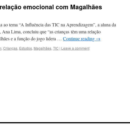
 relação emocional com Magalhães
 ao tema “A Influência das TIC na Aprendizagem”, a aluna da
, Ana Lima, concluiu que “as crianças têm uma relação
hães e a função do jogo lidera …
Continue reading
→
m
,
Crianças
,
Estudos
,
Magalhães
,
TIC
|
Leave a comment