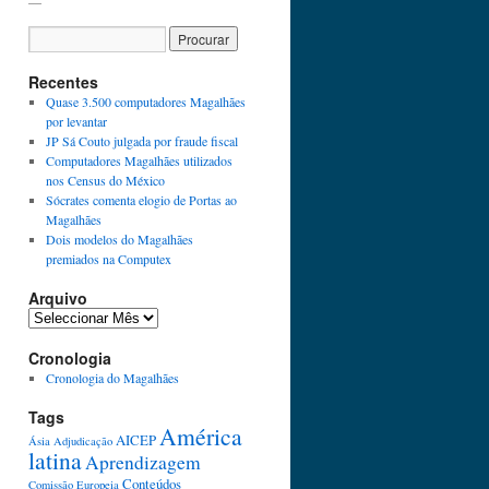
Recentes
Quase 3.500 computadores Magalhães
por levantar
JP Sá Couto julgada por fraude fiscal
Computadores Magalhães utilizados
nos Census do México
Sócrates comenta elogio de Portas ao
Magalhães
Dois modelos do Magalhães
premiados na Computex
Arquivo
Cronologia
Cronologia do Magalhães
Tags
América
AICEP
Ásia
Adjudicação
latina
Aprendizagem
Conteúdos
Comissão Europeia