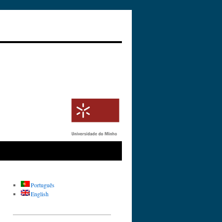
Português
English
_________________________________
__