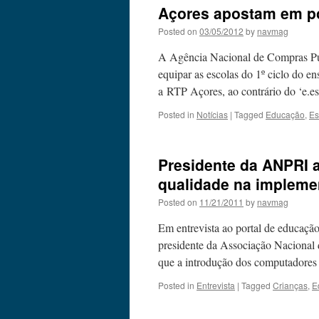
Açores apostam em po
Posted on
03/05/2012
by
navmag
A Agência Nacional de Compras Públ
equipar as escolas do 1º ciclo do 
a RTP Açores, ao contrário do ‘e.
Posted in
Notícias
|
Tagged
Educação
,
Es
Presidente da ANPRI a
qualidade na implem
Posted on
11/21/2011
by
navmag
Em entrevista ao portal de educação
presidente da Associação Nacional
que a introdução dos computadores
Posted in
Entrevista
|
Tagged
Crianças
,
E