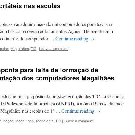
rtáteis nas escolas
icas vai adquirir mais de mil computadores portáteis para
ensino básico na região autónoma dos Açores. De acordo com
escolinha’ e do computador …
Continue reading
→
colas
,
Magalhães
,
TIC
|
Leave a comment
ponta para falta de formação de
entação dos computadores Magalhães
 educare.pt, a propósito da possível extinção das TIC no 9º ano, o
 de Professores de Informática (ANPRI), António Ramos, defende
 Magalhães nas escolas do 1º …
Continue reading
→
ducação
,
Magalhães
,
Tecnologia
,
TIC
|
Leave a comment