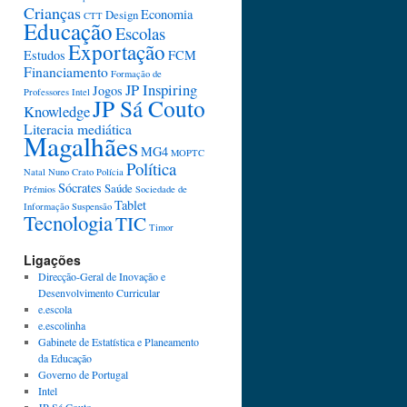
Crianças
Economia
Design
CTT
Educação
Escolas
Exportação
Estudos
FCM
Financiamento
Formação de
JP Inspiring
Jogos
Professores
Intel
JP Sá Couto
Knowledge
Literacia mediática
Magalhães
MG4
MOPTC
Política
Natal
Nuno Crato
Polícia
Sócrates
Saúde
Prémios
Sociedade de
Tablet
Informação
Suspensão
Tecnologia
TIC
Timor
Ligações
Direcção-Geral de Inovação e
Desenvolvimento Curricular
e.escola
e.escolinha
Gabinete de Estatística e Planeamento
da Educação
Governo de Portugal
Intel