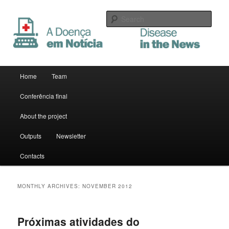
Sear
A Doença em Notícia
Main menu
Home
Team
Skip to primary content
Skip to secondary content
Conferência final
About the project
Outputs
Newsletter
Contacts
MONTHLY ARCHIVES:
NOVEMBER 2012
Próximas atividades do