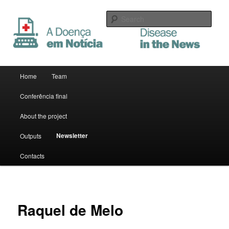
Sear
A Doença em Notícia
Main menu
Home
Team
Skip to primary content
Skip to secondary content
Conferência final
About the project
Newsletter
Outputs
Contacts
Raquel de Melo