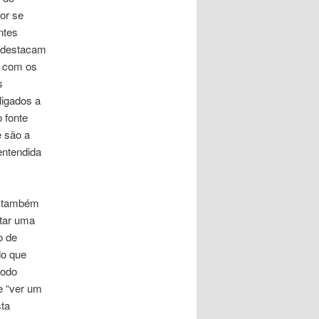
or se
ntes
e destacam
o com os
s
ligados a
 fonte
e são a
entendida
a também
atar uma
o de
do que
modo
de “ver um
sta