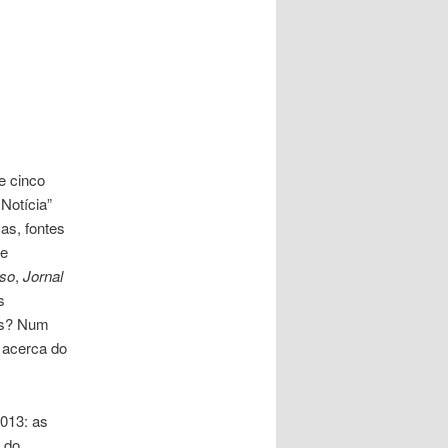
e cinco
Notícia”
as, fontes
de
so
,
Jornal
s
os? Num
 acerca do
013: as
o do