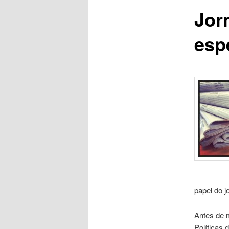
Jor
esp
papel do j
Antes de 
Políticas 