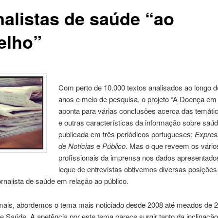
nalistas de saúde “ao
elho”
Com perto de 10.000 textos analisados ao longo d
anos e meio de pesquisa, o projeto “A Doença em 
aponta para várias conclusões acerca das temátic
e outras características da informação sobre saú
publicada em três periódicos portugueses:
Expres
de Notícias
e
Público
. Mas o que reveem os vário
profissionais da imprensa nos dados apresentad
leque de entrevistas obtivemos diversas posições
ornalista de saúde em relação ao público.
mais, abordemos o tema mais noticiado desde 2008 até meados de 2
de Saúde. A apetência por este tema parece surgir tanto da inclinaçã