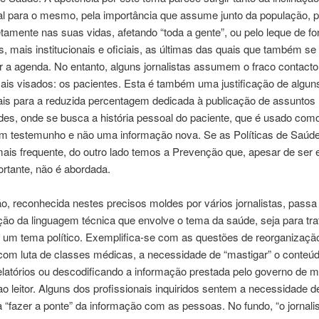
al para o mesmo, pela importância que assume junto da população, p
iretamente nas suas vidas, afetando “toda a gente”, ou pelo leque de fo
s, mais institucionais e oficiais, as últimas das quais que também s
r a agenda. No entanto, alguns jornalistas assumem o fraco contact
ais visados: os pacientes. Esta é também uma justificação de algun
ais para a reduzida percentagem dedicada à publicação de assuntos 
es, onde se busca a história pessoal do paciente, que é usado como
um testemunho e não uma informação nova. Se as Políticas de Saúd
ais frequente, do outro lado temos a Prevenção que, apesar de ser 
rtante, não é abordada.
o, reconhecida nestes precisos moldes por vários jornalistas, pass
ção da linguagem técnica que envolve o tema da saúde, seja para tr
 um tema político. Exemplifica-se com as questões de reorganizaçã
 com luta de classes médicas, a necessidade de “mastigar” o conteú
latórios ou descodificando a informação prestada pelo governo de 
l ao leitor. Alguns dos profissionais inquiridos sentem a necessidade 
a “fazer a ponte” da informação com as pessoas. No fundo, “o jornali