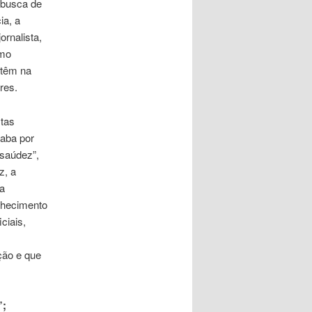
m busca de
ia, a
ornalista,
omo
s têm na
res.
stas
caba por
“saúdez”,
z, a
ra
nhecimento
ciais,
ação e que
”;