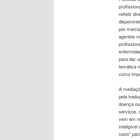
profission
refletir d
disponívei
por marca
agentes m
profission
enfermidad
para dar 
temática m
como impo
A mediaçã
pela tradu
doença ou
serviços,
vem em re
inteligíve
rosto” par