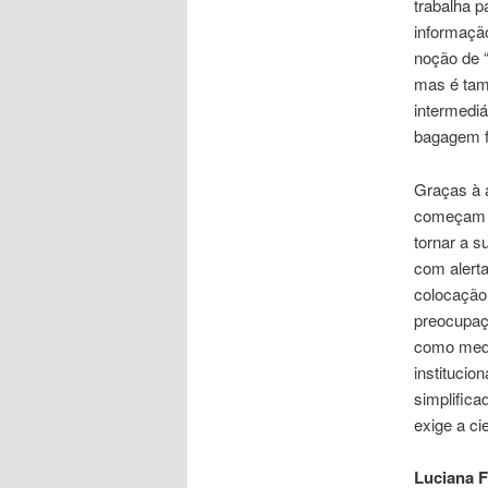
trabalha p
informaçã
noção de “
mas é tam
intermediá
bagagem f
Graças à a
começam a 
tornar a s
com alert
colocação 
preocupaçã
como media
institucio
simplifica
exige a ci
Luciana F