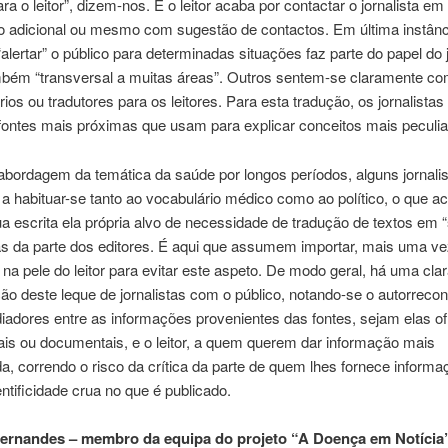
ara o leitor”, dizem-nos. E o leitor acaba por contactar o jornalista e
o adicional ou mesmo com sugestão de contactos. Em última instânc
alertar” o público para determinadas situações faz parte do papel do j
bém “transversal a muitas áreas”. Outros sentem-se claramente c
rios ou tradutores para os leitores. Para esta tradução, os jornalista
ontes mais próximas que usam para explicar conceitos mais peculia
bordagem da temática da saúde por longos períodos, alguns jornali
habituar-se tanto ao vocabulário médico como ao político, o que a
ua escrita ela própria alvo de necessidade de tradução de textos em 
as da parte dos editores. É aqui que assumem importar, mais uma ve
na pele do leitor para evitar este aspeto. De modo geral, há uma cla
o deste leque de jornalistas com o público, notando-se o autorreco
dores entre as informações provenientes das fontes, sejam elas ofi
nais ou documentais, e o leitor, a quem querem dar informação mais
da, correndo o risco da crítica da parte de quem lhes fornece inform
entificidade crua no que é publicado.
ernandes – membro da equipa do projeto “A Doença em Notícia