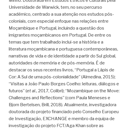
Minho. Doutorada em Estudos Étnicos e Culturais pela
Universidade de Warwick, tem, no seu percurso
académico, centrado a sua atenção nos estudos pós-
coloniais, com especial enfoque nas relações entre
Moçambique e Portugal, incluindo a questão dos
imigrantes moçambicanos em Portugal. De entre os
temas que tem trabalhado inclui-se a história e a
literatura moçambicana e portuguesa contemporâneas,
narrativas de vida e de identidade a partir do Sul global,
autoridades de memória e de pós-memória. É de
destacar os seus recentes livros, “Portugal a Lápis de
Cor: A Sul de uma pós-colonialidade” (Almedina, 2015);
“Visitas a João Paulo Borges Coelho: leituras, diálogos e
futuros” (
et al
., 2017, Colibri); “Mozambique on the Move:
Challenges and Reflections” (com Paula Meneses e
Bjorn Bertelsen, Brill, 2018). Atualmente, investigadora
doutorada do projeto financiado pelo Conselho Europeu
de Investigação, EXCHANGE e membro da equipa de
investigação do projeto FCT/Aga Khan sobre as