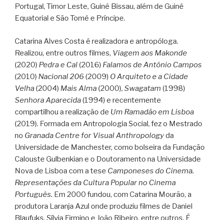
Portugal, Timor Leste, Guiné Bissau, além de Guiné
Equatorial e São Tomé e Príncipe.
Catarina Alves Costa é realizadora e antropóloga.
Realizou, entre outros filmes,
Viagem aos Makonde
(2020)
Pedra e Cal
(2016)
Falamos de António Campos
(2010)
Nacional 206
(2009)
O Arquiteto e a Cidade
Velha
(2004)
Mais Alma
(2000),
Swagatam
(1998)
Senhora Aparecida
(1994) e recentemente
compartilhou a realização de
Um Ramadão em Lisboa
(2019). Formada em Antropologia Social, fez o Mestrado
no
Granada Centre for Visual Anthropology
da
Universidade de Manchester, como bolseira da Fundação
Calouste Gulbenkian e o Doutoramento na Universidade
Nova de Lisboa com a tese
Camponeses do Cinema.
Representações da Cultura Popular no Cinema
Português.
Em 2000 fundou, com Catarina Mourão, a
produtora Laranja Azul onde produziu filmes de Daniel
Blaufuks, Sílvia Firmino e João Ribeiro, entre outros. É