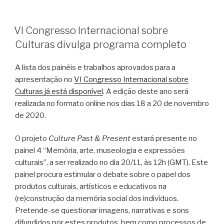
PUBLICADO
VI Congresso Internacional sobre
EM
Culturas divulga programa completo
A lista dos painéis e trabalhos aprovados para a
apresentação no
VI Congresso Internacional sobre
Culturas já está disponível
. A edição deste ano será
realizada no formato online nos dias 18 a 20 de novembro
de 2020.
O projeto
Culture Past & Present
estará presente no
painel 4 “Memória, arte, museologia e expressões
culturais”, a ser realizado no dia 20/11, às 12h (GMT). Este
painel procura estimular o debate sobre o papel dos
produtos culturais, artísticos e educativos na
(re)construção da memória social dos indivíduos.
Pretende-se questionar imagens, narrativas e sons
difundidos por estes produtos, bem como processos de