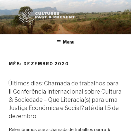
Saltar
para
o
conteúdo
Menu
MÊS:
DEZEMBRO 2020
PUBLICADO
Últimos dias: Chamada de trabalhos para
EM
II Conferência Internacional sobre Cultura
& Sociedade – Que Literacia(s) para uma
Justiça Económica e Social? até dia 15 de
dezembro
Relembramos que a chamada de trabalhos para a
II