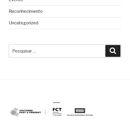
Reconhecimento
Uncategorized
Pesquisar
Pesqu
por: