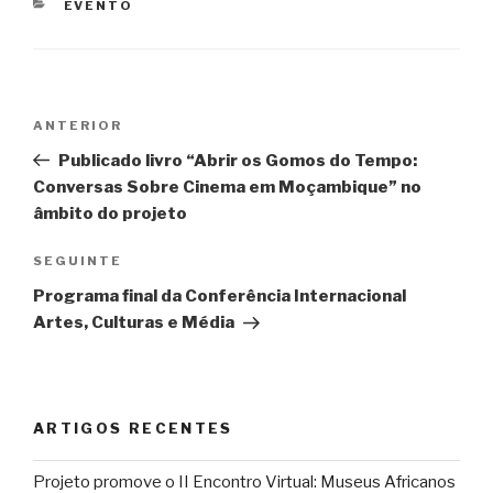
CATEGORIAS
EVENTO
Navegação
Conteúdo
ANTERIOR
de
anterior
Publicado livro “Abrir os Gomos do Tempo:
artigos
Conversas Sobre Cinema em Moçambique” no
âmbito do projeto
Conteúdo
SEGUINTE
seguinte
Programa final da Conferência Internacional
Artes, Culturas e Média
ARTIGOS RECENTES
Projeto promove o II Encontro Virtual: Museus Africanos