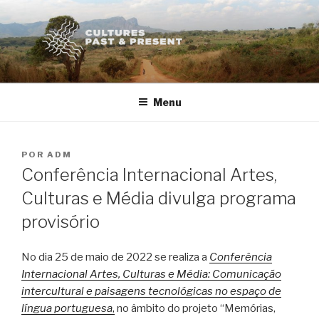
Saltar
para
o
conteúdo
Menu
PUBLICADO
POR
ADM
EM
Conferência Internacional Artes,
Culturas e Média divulga programa
provisório
No dia 25 de maio de 2022 se realiza a
Conferência
Internacional Artes, Culturas e Média: Comunicação
intercultural e paisagens tecnológicas no espaço de
língua portuguesa
,
no âmbito do projeto “Memórias,