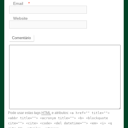
Email
*
Website
Comentário
Pode usar estas tags
HTML
e atributos:
<a href="" title="">
<abbr title=""> <acronym title=""> <b> <blockquote
cite=""> <cite> <code> <del datetime=""> <em> <i> <q