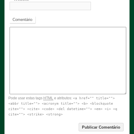
Comentário
Pode usar estas tags
HTML
e atributos:
<a href="" title="">
<abbr title=""> <acronym title=""> <b> <blockquote
cite=""> <cite> <code> <del datetime=""> <em> <i> <q
cite=""> <strike> <strong>