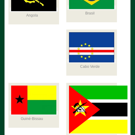
Brasil
Angola
Cabo Verde
Guiné-Bissau