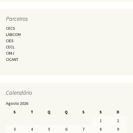
Parceiros
CECS
LABCOM
CIES
CECL
CIMJ
CICANT
Calendário
Agosto 2026
S
T
Q
Q
S
S
D
1
2
3
4
5
6
7
8
9