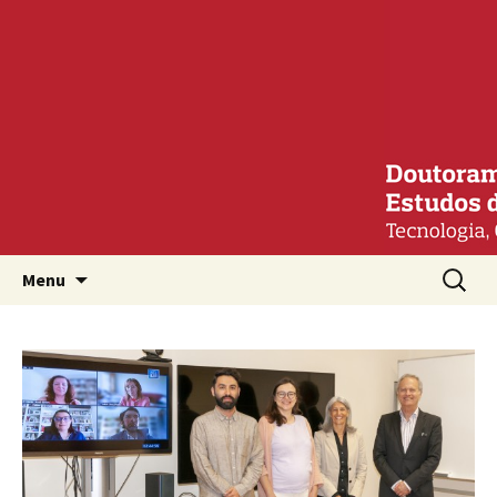
Mais um site WordPress
Estudos de Comunicação:
Tecnologia, Cultura e
Sociedade
Saltar para o conteúdo
Procura
Menu
por: