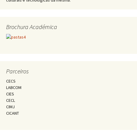
culturais e tecnológicas da mesma.
Brochura Académica
Parceiros
CECS
LABCOM
CIES
CECL
CIMJ
CICANT