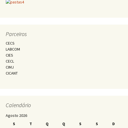
Parceiros
CECS
LABCOM
CIES
CECL
CIMJ
CICANT
Calendário
Agosto 2026
S
T
Q
Q
S
S
D