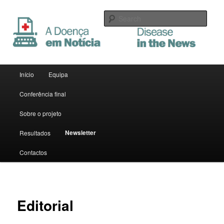
Sear
A Doença em Notícia
Main menu
Início
Equipa
Skip to primary content
Skip to secondary content
Conferência final
Sobre o projeto
Newsletter
Resultados
Contactos
Editorial