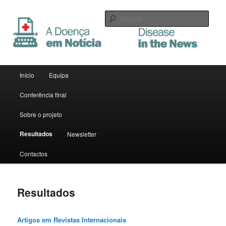
Sear
A Doença em Notícia
Main menu
Início
Equipa
Skip to primary content
Skip to secondary content
Conferência final
Sobre o projeto
Resultados
Newsletter
Contactos
Resultados
Artigos em Revistas Internacionais