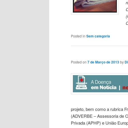
r
C
(
O
Posted in
Sem categoria
Posted on
7 de Março de 2013
by
D
projeto, bem como a rubrica F
(ADVERBE – Assessoria de Co
Privada (APHP) e União Europ