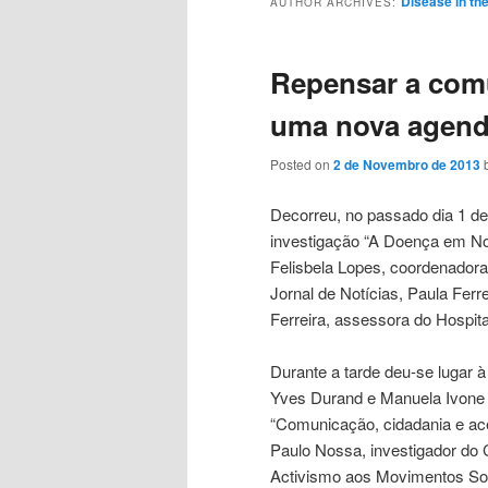
Disease in th
AUTHOR ARCHIVES:
Repensar a com
uma nova agenda
Posted on
2 de Novembro de 2013
Decorreu, no passado dia 1 de
investigação “A Doença em No
Felisbela Lopes, coordenadora 
Jornal de Notícias, Paula Ferr
Ferreira, assessora do Hospita
Durante a tarde deu-se lugar 
Yves Durand e Manuela Ivone 
“Comunicação, cidadania e acei
Paulo Nossa, investigador d
Activismo aos Movimentos Soc