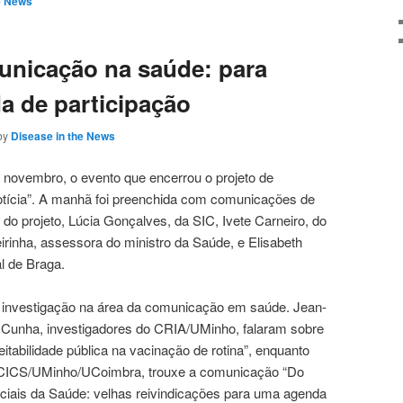
e News
unicação na saúde: para
 de participação
by
Disease in the News
 novembro, o evento que encerrou o projeto de
tícia”. A manhã foi preenchida com comunicações de
do projeto, Lúcia Gonçalves, da SIC, Ivete Carneiro, do
eirinha, assessora do ministro da Saúde, e Elisabeth
l de Braga.
à investigação na área da comunicação em saúde. Jean-
Cunha, investigadores do CRIA/UMinho, falaram sobre
tabilidade pública na vacinação de rotina”, enquanto
o CICS/UMinho/UCoimbra, trouxe a comunicação “Do
iais da Saúde: velhas reivindicações para uma agenda